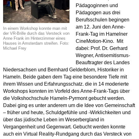
Pädagoginnen und
Pädagogen aus drei
Berufsschulen begingen
am 12. Juni den Anne-
In einem Workshop konnte man mit
der VR-Brille durch das Versteck von
Frank-Tag im Hamelner
Anne Frank im Hinterzimmer eines
CineMotion-Kino. Mit
Hauses in Amsterdam streifen. Foto:
dabei: Prof. Dr. Gerhard
Michael Frey
Wegner, Antisemitismus-
Beauftragter des Landes
Niedersachsen und Bernhard Gelderblom, Historiker in
Hameln. Beide gaben dem Tag eine besondere Tiefe mit
ihrem Wissen und Erfahrungsschatz. die in 14 moderierte
Workshops konnten im Vorfeld des Anne-Frank-Tags über
die Volkshochschule Hameln-Pyrmont gebucht werden.
Dabei ging es unter anderem um die Idee von Gemeinschaft
– früher und heute, Schuldgefühle und -Wirklichkeiten und
über das jüdische Leben im Weserbergland in
Vergangenheit und Gegenwart. Gebucht werden konnte
auch ein Virtual Reality-Rundgang durch das Versteck von