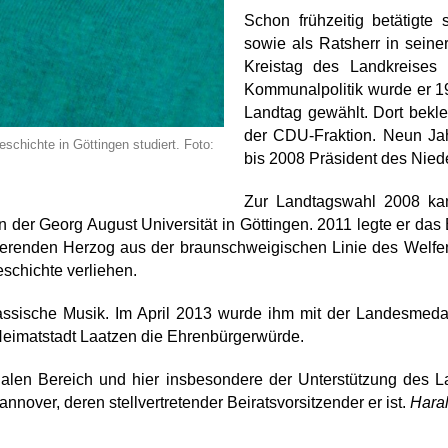
Schon frühzeitig betätigte
sowie als Ratsherr in sein
Kreistag des Landkreise
Kommunalpolitik wurde er 1
Landtag gewählt. Dort bekl
der CDU-Fraktion. Neun Ja
schichte in Göttingen studiert. Foto:
bis 2008 Präsident des Nie
Zur Landtagswahl 2008 kan
 der Georg August Universität in Göttingen. 2011 legte er das
regierenden Herzog aus der braunschweigischen Linie des Welfe
schichte verliehen.
assische Musik. Im April 2013 wurde ihm mit der Landesmed
 Heimatstadt Laatzen die Ehrenbürgerwürde.
len Bereich und hier insbesondere der Unterstützung des L
nnover, deren stellvertretender Beiratsvorsitzender er ist.
Hara