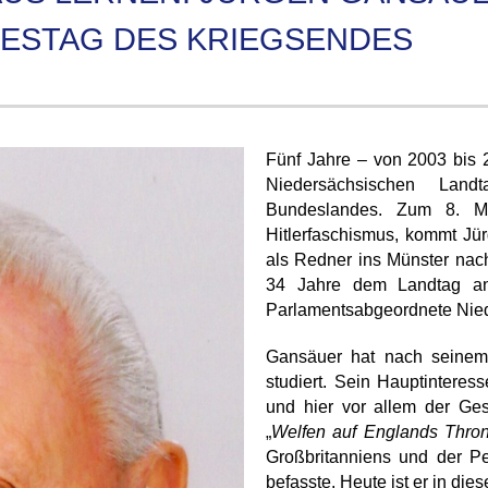
RESTAG DES KRIEGSENDES
Fünf Jahre – von 2003 bis 
Niedersächsischen Land
Bundeslandes. Zum 8. M
Hitlerfaschismus, kommt Jü
als Redner ins Münster nac
34 Jahre dem Landtag an
Parlamentsabgeordnete Nie
Gansäuer hat nach seinem 
studiert. Sein Hauptinteres
und hier vor allem der Ge
„
Welfen auf Englands Thro
Großbritanniens und der P
befasste. Heute ist er in di