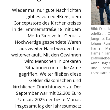
Wieder mal nur gute Nachrichten
gibt es von edelKreis, dem
Conceptstore des Kirchenkreises
Bild: Freud
in der Emmernstraße 18 mit dem
edelKreis-G
Motto Sinn.voller.Genuss.
Jungnitz, K
Hochwertige gespendete Waren
Johann Rum
aus zweiter Hand werden hier
Hameln, Ma
Hameln, Ja
weiterverkauft. Mit den Gewinnen
Diakoniebea
wird Menschen in prekären
Anne Hagem
Situationen unter die Arme
und Superi
Foto: Haral
gegriffen. Weiter fließen diese
Gelder diakonischen und
kirchlichen Einrichtungen zu. Der
September war mit 22.200 Euro
Umsatz 2025 der beste Monat.
Insgesamt lag der Jahresumsatz