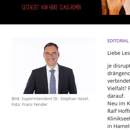
EDITORIAL
Liebe Les
je disrup
drängend
verbindet
Vielfalt?
darauf.
Bild: Superintendent Dr. Stephan Vasel.
Neu im Ki
Foto: Franz Fender
Ralf Hoff
Klinikse
in Hamel