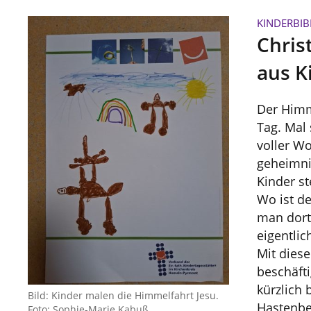
KINDERBIB
Chris
aus K
Der Himm
Tag. Mal 
voller W
geheimni
Kinder st
Wo ist d
man dort
eigentlic
Mit dies
beschäfti
kürzlich 
Bild: Kinder malen die Himmelfahrt Jesu.
Hastenbe
Foto: Sophie-Marie Kabuß