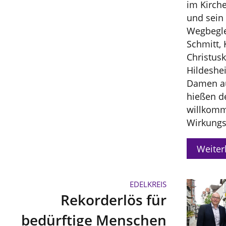
im Kirche
und sein 
Wegbegle
Schmitt, 
Christus
Hildeshe
Damen a
hießen d
willkomm
Wirkungs
Weiter
EDELKREIS
Rekorderlös für
bedürftige Menschen