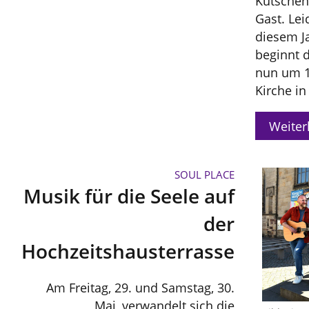
Kutschen
Gast. Lei
diesem Ja
beginnt 
nun um 1
Kirche i
Weiter
SOUL PLACE
Musik für die Seele auf
der
Hochzeitshausterrasse
Am Freitag, 29. und Samstag, 30.
Mai, verwandelt sich die