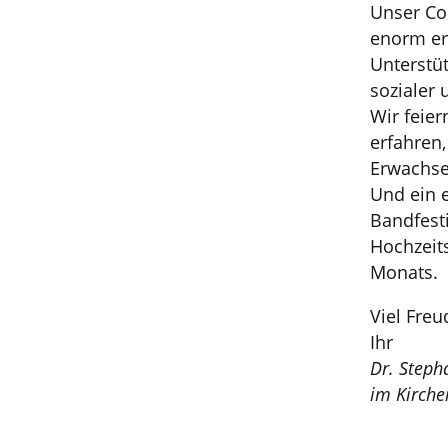
Unser Con
enorm erf
Unterstü
sozialer 
Wir feie
erfahren,
Erwachse
Und ein e
Bandfesti
Hochzeit
Monats.
Viel Fre
Ihr
Dr. Steph
im Kirch